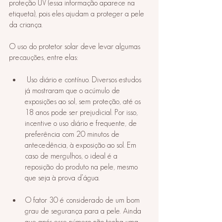
proteção UV (essa informação aparece na 
etiqueta), pois eles ajudam a proteger a pele 
da criança. 
⠀
O uso do protetor solar deve levar algumas 
precauções, entre elas:⠀
⠀
 Uso diário e contínuo. Diversos estudos 
já mostraram que o acúmulo de 
exposições ao sol, sem proteção, até os 
18 anos pode ser prejudicial. Por isso, 
incentive o uso diário e frequente, de 
preferência com 20 minutos de 
antecedência, à exposição ao sol. Em 
caso de mergulhos, o ideal é a 
reposição do produto na pele, mesmo 
que seja à prova d’água. 
⠀
O fator 30 é considerado de um bom 
grau de segurança para a pele. Ainda 
que após esse número não tenha uma 