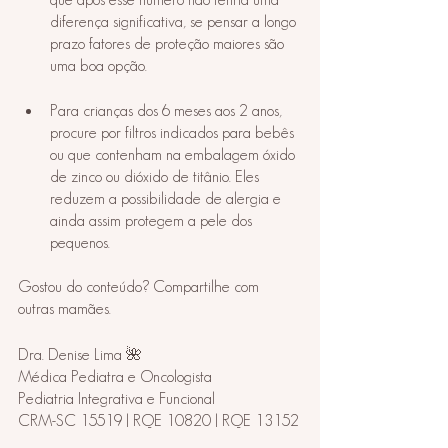
diferença significativa, se pensar a longo 
prazo fatores de proteção maiores são 
uma boa opção. 
⠀
Para crianças dos 6 meses aos 2 anos, 
procure por filtros indicados para bebês 
ou que contenham na embalagem óxido 
de zinco ou dióxido de titânio. Eles 
reduzem a possibilidade de alergia e 
ainda assim protegem a pele dos 
pequenos.⠀
⠀
Gostou do conteúdo? Compartilhe com 
outras mamães.
Dra. Denise Lima 🌺
Médica Pediatra e Oncologista
Pediatria Integrativa e Funcional
CRM-SC 15519 | RQE 10820 | RQE 13152