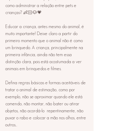
como administrar a relação entre pets e 
crianças? 👶🏻🐶💗 
⠀ 
Educar a criança, antes mesmo do animal, é 
muito importante! Deixe claro a partir do 
primeiro momento que o animal não é como 
um brinquedo. A criança, principalmente na 
primeira infância, ainda não tem essa 
distinção clara, pois está acostumada a ver 
animais em brinquedos e filmes. 
⠀ 
Defina regras básicas e formas aceitáveis de 
tratar o animal de estimação, como por 
exemplo, não se aproximar quando ele está 
comendo, não montar, não bater ou atirar 
objetos, não acordá-lo  repentinamente, não 
puxar o rabo e colocar a mão nos olhos, entre 
outros... 