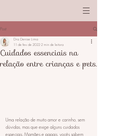
Post
Dra. Denise Lima
11 de fev. de 2022
2 min de leitura
Cuidados essenciais na
relação entre crianças e pets.
Uma relação de muito amor e carinho, sem 
dúvidas, mas que exige alguns cuidados 
especiais. Mamães e papais, vocês sabem 