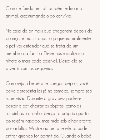
⠀ 
Claro, é fundamental também educar o 
animal, acostumando-o ao convívio. ⠀ 
⠀ 
No caso de animais que chegaram depois da 
criança, é mais tranquilo já que naturalmente 
o pet vai entender que se trata de um 
membro da família. Devemos socializar o 
filhote o mais cedo possível, Deixa ele se 
divertir com os pequenos. ⠀ 
⠀ 
Caso seja o bebê que chegou depois, você 
deve apresenta-los já no começo, sempre sob 
supervisão. Durante a gravidez pode-se 
deixar o pet cheirar os objetos, como as 
roupinhas, carrinho, berço... o próprio quarto 
do recém-nascido, mas tudo sob olhar atento 
dos adultos. Mostre ao pet que ele só pode 
entrar quando for permitido. Quando o bebê 